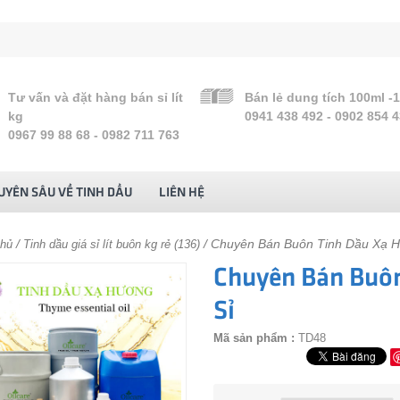
Tư vấn và đặt hàng bán sỉ lít
Bán lẻ dung tích 100ml -
kg
0941 438 492 - 0902 854 
0967 99 88 68 - 0982 711 763
UYÊN SÂU VỀ TINH DẦU
LIÊN HỆ
/
/ Chuyên Bán Buôn Tinh Dầu Xạ H
chủ
Tinh dầu giá sỉ lít buôn kg rẻ (136)
Chuyên Bán Buôn
Sỉ
Mã sản phẩm :
TD48