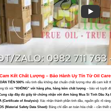
Cam Kết Chất Lượng – Bảo Hành Uy Tín Từ Oil Care
OÀN TIỀN 500%
nếu tinh dầu không đạt chuẩn chất lượng như đã cam kết 
ng tôi nói
“KHÔNG” với hàng pha, hàng kém chất lượng
– bảo vệ tuyệt đ
Cung cấp đầy đủ giấy tờ chứng nhận với đơn hàng Mua Sỉ Tinh Dầu Xạ Hư
 (Certificate of Analysis):
Xác nhận thành phần tinh dầu, nguồn gốc rõ ràng
S (Material Safety Data Sheet):
Bảng chỉ dẫn an toàn hóa chất – cần thiết 