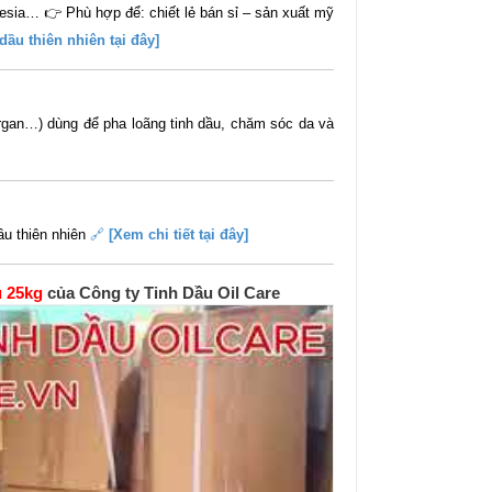
sia… 👉 Phù hợp để: chiết lẻ bán sỉ – sản xuất mỹ
dầu thiên nhiên tại đây]
 argan…) dùng để pha loãng tinh dầu, chăm sóc da và
dầu thiên nhiên
🔗
[Xem chi tiết tại đây]
u 25kg
của Công ty Tinh Dầu Oil Care