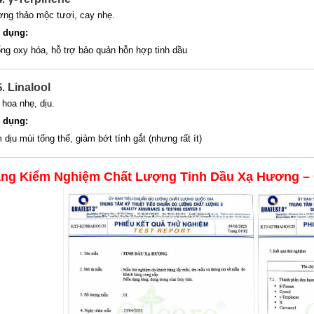
ng thảo mộc tươi, cay nhẹ.
 dụng:
ng oxy hóa, hỗ trợ bảo quản hỗn hợp tinh dầu
5
.
Linalool
 hoa nhẹ, dịu.
 dụng:
 dịu mùi tổng thể, giảm bớt tính gắt (nhưng rất ít)
ng Kiểm Nghiệm Chất Lượng Tinh Dầu Xạ Hương –