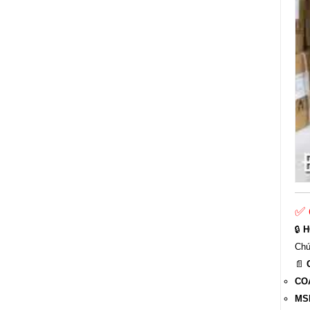
✅
🔒
H
Chú
📄
COA
MSD