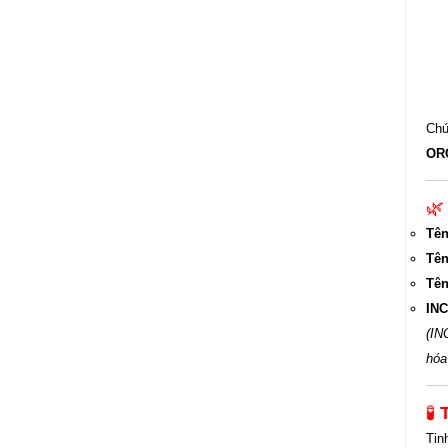
Chứ
OR

Tên
Tên
Tên
INC
(IN
hóa
🧪
Tin