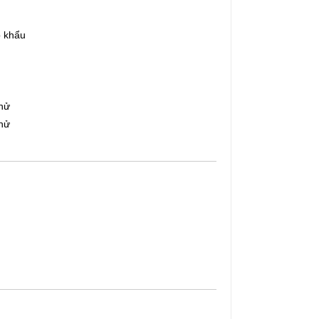
 khẩu
thử
thử