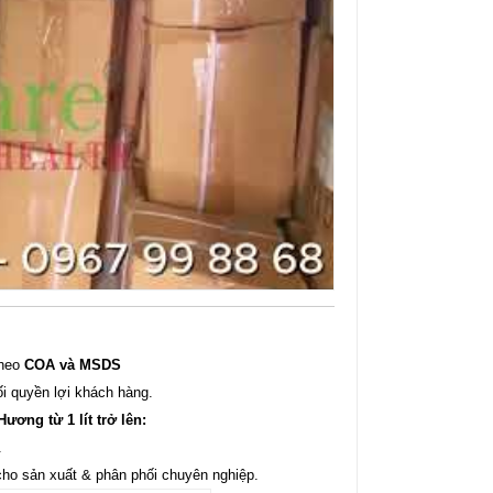
theo
COA và MSDS
ối quyền lợi khách hàng.
ơng từ 1 lít trở lên:
.
cho sản xuất & phân phối chuyên nghiệp.