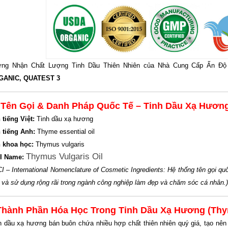
ng Nhận Chất Lượng Tinh Dầu Thiên Nhiên của Nhà Cung Cấp Ấn Đ
GANIC, QUATEST 3

Tên Gọi & Danh Pháp Quốc Tế – Tinh Dầu Xạ Hươn
 tiếng Việt:
Tinh dầu xạ hương
 tiếng Anh:
Thyme essential oil
 khoa học:
Thymus vulgaris
Thymus Vulgaris Oil
I Name:
CI – International Nomenclature of Cosmetic Ingredients: Hệ thống tên gọi 
 và sử dụng rộng rãi trong ngành công nghiệp làm đẹp và chăm sóc cá nhân.)
Thành Phần Hóa Học Trong Tinh Dầu Xạ Hương (Thyme
h dầu xạ hương bán buôn chứa nhiều hợp chất thiên nhiên quý giá, tạo nên