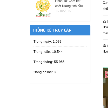
Phần 10: Cam kết
Cun
chất lượng tinh dầu
phẩ
Oil Care
15/10/2015
🌰
Hơ
THỐNG KÊ TRUY CẬP
ma
Trong ngày:
1.076
🌸
Trong tuần:
10.544
Hướ
Trong tháng:
55.988
Đang online: 3