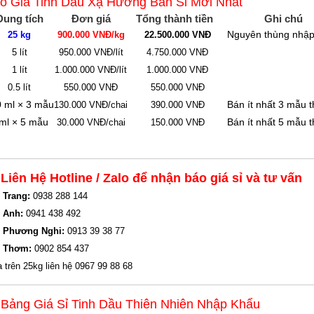
o Giá Tinh Dầu Xạ Hương Bán Sỉ Mới Nhất
Dung tích
Đơn giá
Tổng thành tiền
Ghi chú
Nguyên thùng nhập
25 kg
900.000 VNĐ/kg
22.500.000 VNĐ
5 lít
950.000 VNĐ/lít
4.750.000 VNĐ
1 lít
1.000.000 VNĐ/lít
1.000.000 VNĐ
0.5 lít
550.000 VNĐ
550.000 VNĐ
 ml × 3 mẫu
Bán ít nhất 3 mẫu 
130.000 VNĐ/chai
390.000 VNĐ
ml × 5 mẫu
Bán ít nhất 5 mẫu 
30.000 VNĐ/chai
150.000 VNĐ
 Liên Hệ Hotline / Zalo để nhận báo giá sỉ và tư vấn
 Trang:
0938 288 144
 Anh:
0941 438 492
 Phương Nghi:
0913 39 38 77
. Thơm:
0902 854 437
 trên 25kg liên hệ 0967 99 88 68
 Bảng Giá Sỉ Tinh Dầu Thiên Nhiên Nhập Khẩu