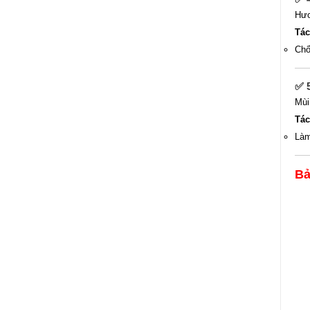
Hươ
Tác
Chố
✅ 
Mùi
Tác
Làm
Bả