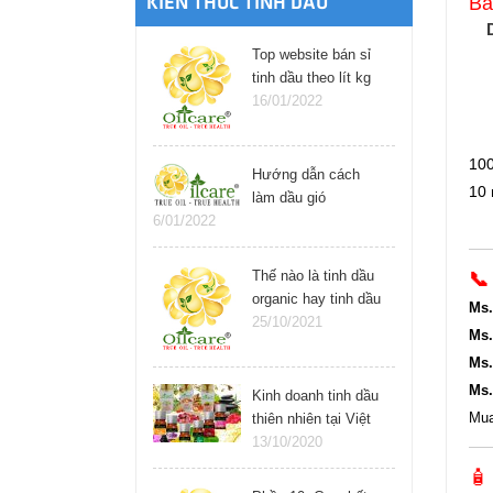
Bá
KIẾN THỨC TINH DẦU
Top website bán sỉ
tinh dầu theo lít kg
hàng đầu tại thành
16/01/2022
phố hồ chí minh việt
nam
100
Hướng dẫn cách
10 
làm dầu gió
6/01/2022
Thế nào là tinh dầu
📞
organic hay tinh dầu
Ms.
hữu cơ là gì?
25/10/2021
Ms.
Ms.
Ms
Kinh doanh tinh dầu
Mua
thiên nhiên tại Việt
Nam
13/10/2020
🧴