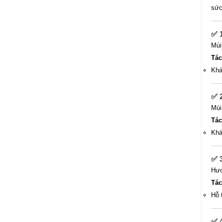
sức
✅
Mùi
Tác
Khá
✅
Mùi
Tác
Khá
✅ 
Hươ
Tác
Hỗ 
✅ 