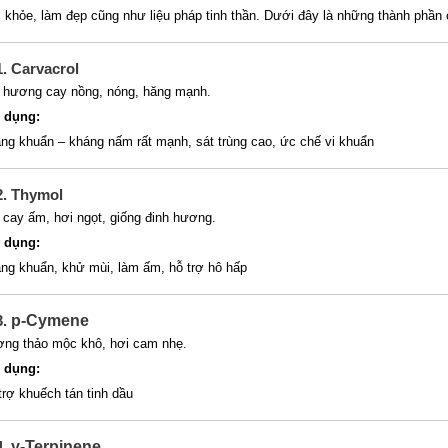
 khỏe, làm đẹp cũng như liệu pháp tinh thần. Dưới đây là những thành phần
1. Carvacrol
 hương cay nồng, nóng, hăng mạnh.
 dụng:
ng khuẩn – kháng nấm rất mạnh, sát trùng cao, ức chế vi khuẩn
2. Thymol
 cay ấm, hơi ngọt, giống đinh hương.
 dụng:
ng khuẩn, khử mùi, làm ấm, hỗ trợ hô hấp
3
.
p-Cymene
ng thảo mộc khô, hơi cam nhẹ.
 dụng:
trợ khuếch tán tinh dầu
4
.
γ-Terpinene