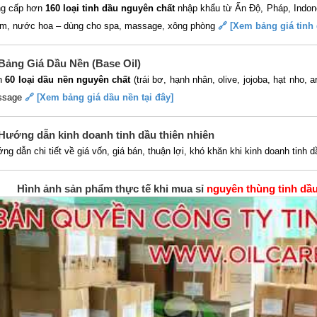
g cấp hơn
160 loại tinh dầu nguyên chất
nhập khẩu từ Ấn Độ, Pháp, Indone
m, nước hoa – dùng cho spa, massage, xông phòng
🔗 [Xem bảng giá tinh 
Bảng Giá Dầu Nền (Base Oil)
n
60 loại dầu nền nguyên chất
(trái bơ, hạnh nhân, olive, jojoba, hạt nho,
ssage
🔗 [Xem bảng giá dầu nền tại đây]
 Hướng dẫn kinh doanh tinh dầu thiên nhiên
ng dẫn chi tiết về giá vốn, giá bán, thuận lợi, khó khăn khi kinh doanh tinh 
Hình ảnh sản phẩm thực tế khi mua sỉ
nguyên thùng tinh dầ