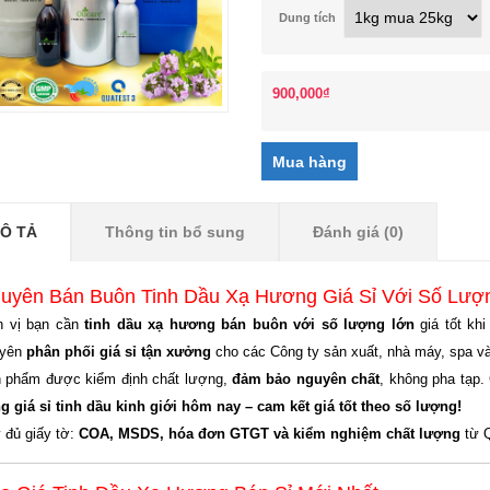
Dung tích
900,000
₫
Ô TẢ
Thông tin bổ sung
Đánh giá (0)
uyên Bán Buôn Tinh Dầu Xạ Hương Giá Sỉ Với Số Lượn
 vị bạn cần
tinh dầu xạ hương bán buôn với số lượng lớn
giá tốt kh
uyên
phân phối giá sỉ tận xưởng
cho các Công ty sản xuất, nhà máy, spa và 
 phẩm được kiểm định chất lượng,
đảm bảo nguyên chất
, không pha tạp.
g giá sỉ tinh dầu kinh giới hôm nay – cam kết giá tốt theo số lượng!
 đủ giấy tờ:
COA, MSDS, hóa đơn GTGT và kiểm nghiệm chất lượng
từ Q